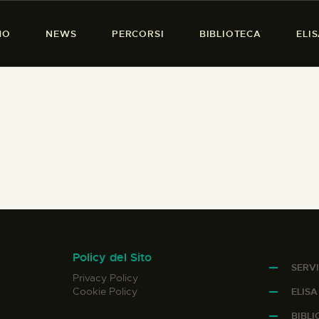
HOME
MO
NEWS
PERCORSI
BIBLIOTECA
ELI
CHI SIAMO
PRESENZA DONNA
NEWS
PERCORSI
BIBLIOTECA
ELISA SALERNO
CONTATTI
Policy del Sito
SERVI
Privacy Policy
Cookie Policy
ELIS
BIBL