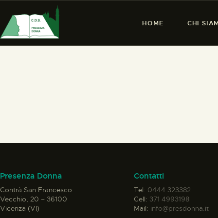
HOME
CHI SIA
Presenza Donna
Contatti
Contrà San Francesco
Tel:
0444 323382
Vecchio, 20 – 36100
Cell:
371 4993198
Vicenza (VI)
Mail:
info@presdonna.it