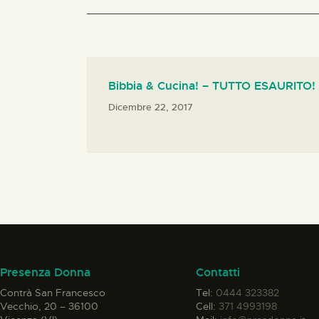
Bibbia & Cucina! – TUTTO ESAURITO!
Dicembre 22, 2017
Presenza Donna
Contatti
Contrà San Francesco
Tel:
0444 323382
Vecchio, 20 – 36100
Cell:
371 4993198