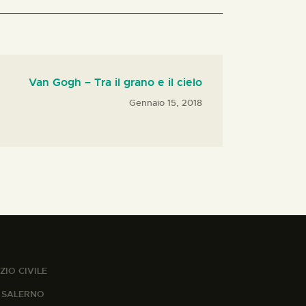
Van Gogh – Tra il grano e il cielo
Gennaio 15, 2018
ZIO CIVILE
A SALERNO