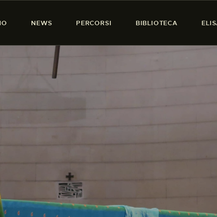
HOME
MO
NEWS
PERCORSI
BIBLIOTECA
ELI
CHI SIAMO
PRESENZA DONNA
NEWS
PERCORSI
BIBLIOTECA
ELISA SALERNO
CONTATTI