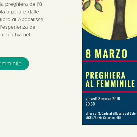
lla preghiera dell’8
a a partire dalle
libro di Apocalisse.
l’esperienza del
in Turchia nel
Femminile